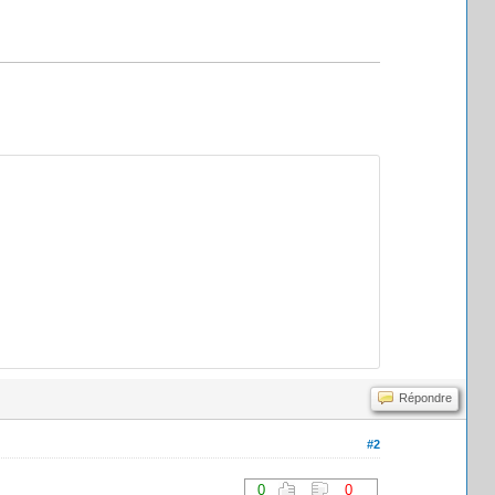
Répondre
#2
0
0