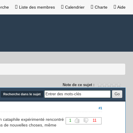
rche
Liste des membres
Calendrier
Charte
Aide
Note de ce sujet :
Recherche dans le sujet
#1
un cataphile expérimenté rencontré
1
11
ons de nouvelles choses, même