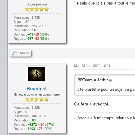
"je sais que j'plais pas a tout le 
Super posteur
Messages : 1 438
Sujets : 37
Inscription : Nov. 2002
Réputation :
14
Donnés :
+49
-18
(
46%
)
Reçus :
+987
-63
(
88%
)
Trouver
Mar. 23 Jan. 2024, 10:21
BRTeam a écrit :
Beach
c'te branlette pour un sujet vu pa
Screw u guys n I'm going home
Ca fera 4 avec toi.
Messages : 1 228
Sujets : 0
Inscription : Jan. 2015
-- Asociale à mi-temps, relou tout l
Réputation :
83
Donnés :
+7272
-494
(
87%
)
Reçus :
+3403
-173
(
90%
)