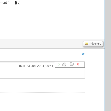
raiment " [j-c]
Répondre
#8
6
0
(Mar. 23 Jan. 2024, 09:41)