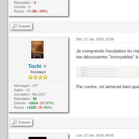
Réputation :
-1
Donnés : 0
Reçus :
+3
-50
(
-88%
)
Trouver
Dim. 21 Jan. 2024, 21:06
Je comprends l'excitation du ris
tes découvertes "incroyables" à 
Tochi
Remblayé
Messages : 577
Par contre, on aimerait bien qu
Sujets : 13
Inscription : Mai 2017
Réputation :
50
Donnés :
+1614
-20
(
97%
)
Reçus :
+1220
-28
(
95%
)
Trouver
Lun. 22 Jan. 2024, 08:53