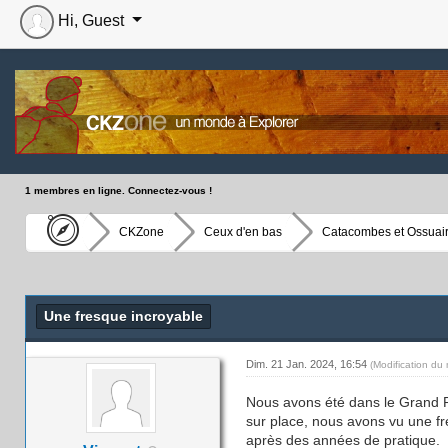
Hi, Guest
1 membres en ligne. Connectez-vous !
CKZone
Ceux d'en bas
Catacombes et Ossuair
Moyenne : 0 (0 vote(s))
1
2
3
4
5
Une fresque incroyable
Dim. 21 Jan. 2024, 16:54
(Modification du
Nous avons été dans le Grand Ré
sur place, nous avons vu une f
après des années de pratique.