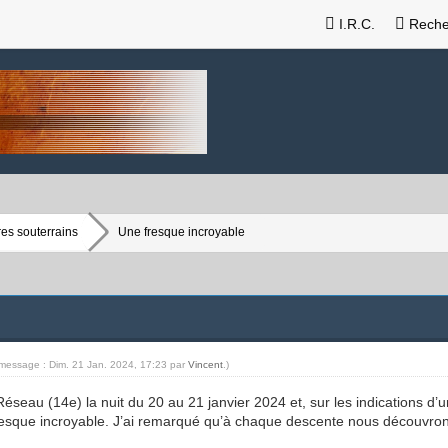
I.R.C.
Reche
es souterrains
Une fresque incroyable
 message : Dim. 21 Jan. 2024, 17:23 par
Vincent
.)
seau (14e) la nuit du 20 au 21 janvier 2024 et, sur les indications d’
resque incroyable. J’ai remarqué qu’à chaque descente nous découvr