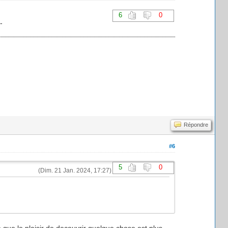
6
0
-
Répondre
#6
5
0
(Dim. 21 Jan. 2024, 17:27)
 que le plaisir de decouvrir quelque chose est plus