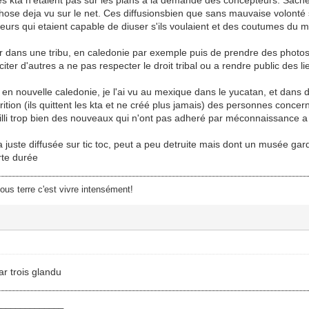
hose deja vu sur le net. Ces diffusionsbien que sans mauvaise volonté so
eurs qui etaient capable de diuser s'ils voulaient et des coutumes du 
aller dans une tribu, en caledonie par exemple puis de prendre des photo
citer d'autres a ne pas respecter le droit tribal ou a rendre public des 
és en nouvelle caledonie, je l'ai vu au mexique dans le yucatan, et dans 
rition (ils quittent les kta et ne créé plus jamais) des personnes concer
illi trop bien des nouveaux qui n'ont pas adheré par méconnaissance a l
 juste diffusée sur tic toc, peut a peu detruite mais dont un musée ga
rte durée
sous terre c'est vivre intensément!
ar trois glandu
______________