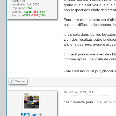
Sujets : 38
Inscription : Juin 2008
grand que d'aller voir quelque c
Réputation :
247
non respect des choix des creat
Donnés :
+1315
-288
(
64%
)
Reçus :
+6221
-1564
(
59%
)
Pour etre clair, la suite est d'
puis par diffusion des photos, in
je vis cela dans les iles loyaut
L'un des resultats outre la dispa
anciens des lieux avaient acceu
On peut poursuivre avec des kta
informé apres une visite de cou
vivre c'est mourir un jour, plonger 
Trouver
Mar. 23 Jan. 2024, 09:41
c'te branlette pour un sujet vu p
____________________________
BRTeam