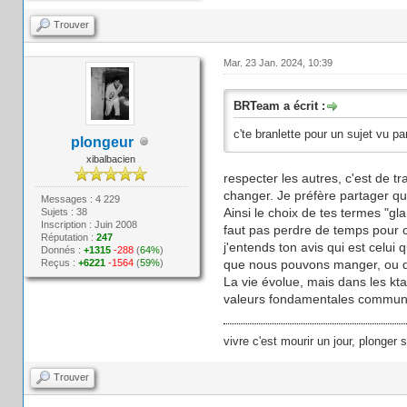
Trouver
Mar. 23 Jan. 2024, 10:39
BRTeam a écrit :
c'te branlette pour un sujet vu pa
plongeur
xibalbacien
respecter les autres, c'est de 
changer. Je préfère partager qu
Messages : 4 229
Ainsi le choix de tes termes "gla
Sujets : 38
Inscription : Juin 2008
faut pas perdre de temps pour c
Réputation :
247
j'entends ton avis qui est celui
Donnés :
+1315
-288
(
64%
)
Reçus :
+6221
-1564
(
59%
)
que nous pouvons manger, ou qui 
La vie évolue, mais dans les kta
valeurs fondamentales commune
vivre c'est mourir un jour, plonger 
Trouver