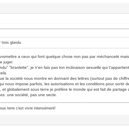
r trois glandu
transmettre a ceux qui font quelque chose non pas par méchanceté mais
e juger.
ndu" "branlette", je n'en fais pas ton inclinaison sexuelle qui t'appartie
ela.
 que la société nous montre en donnant des lettres (surtout pas de chiff
nous impose parfois, les autorisations et les conditions pour sortir de
, et globalement sous terre je préfère le monde qui est fait de partage
s. une société, pas une secte.
sous terre c'est vivre intensément!