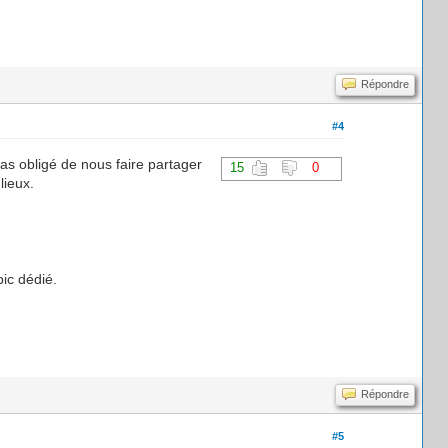
Répondre
#4
pas obligé de nous faire partager
15
0
lieux.
ic dédié.
Répondre
#5