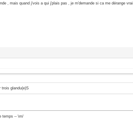
monde , mais quand j'vois a qui j'plais pas , je m'demande si ca me dérange v
r trois glandu(e)S
e temps -- \m/