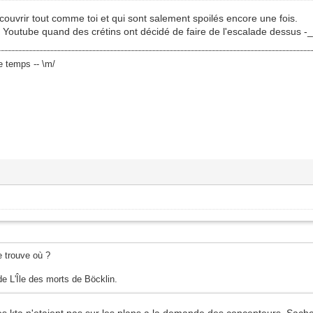
uvrir tout comme toi et qui sont salement spoilés encore une fois.
sur Youtube quand des crétins ont décidé de faire de l'escalade dessus -_
e temps -- \m/
e trouve où ?
de L'Île des morts de Böcklin.
des kta n'etaient pas sur les plans a la demande des concepteurs. Sache