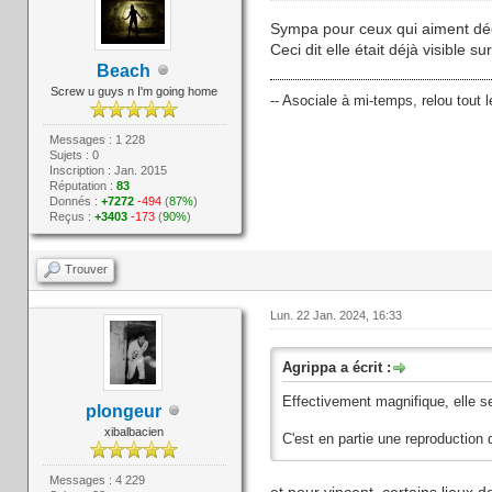
Sympa pour ceux qui aiment déco
Ceci dit elle était déjà visible 
Beach
Screw u guys n I'm going home
-- Asociale à mi-temps, relou tout l
Messages : 1 228
Sujets : 0
Inscription : Jan. 2015
Réputation :
83
Donnés :
+7272
-494
(
87%
)
Reçus :
+3403
-173
(
90%
)
Trouver
Lun. 22 Jan. 2024, 16:33
Agrippa a écrit :
Effectivement magnifique, elle s
plongeur
xibalbacien
C'est en partie une reproduction 
Messages : 4 229
et pour vincent certains lieux 