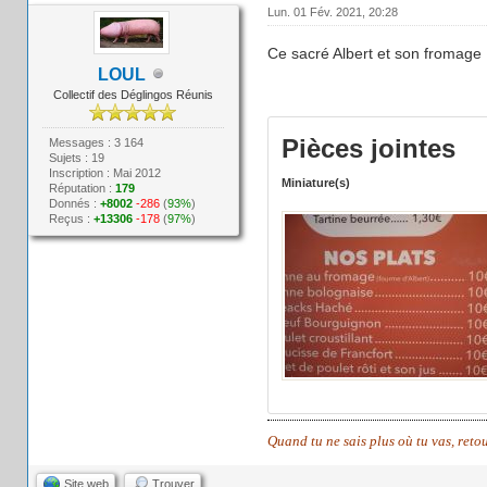
Lun. 01 Fév. 2021, 20:28
Ce sacré Albert et son fromage 
LOUL
Collectif des Déglingos Réunis
Pièces jointes
Messages : 3 164
Sujets : 19
Inscription : Mai 2012
Miniature(s)
Réputation :
179
Donnés :
+8002
-286
(
93%
)
Reçus :
+13306
-178
(
97%
)
Quand tu ne sais plus où tu vas, reto
Site web
Trouver