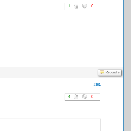
1
0
Répondre
#381
4
0