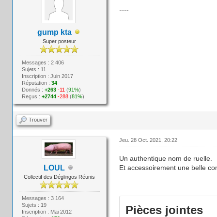
.....
gump kta
Super posteur
Messages : 2 406
Sujets : 11
Inscription : Juin 2017
Réputation :
34
Donnés :
+263
-11
(
91%
)
Reçus :
+2744
-288
(
81%
)
Trouver
Jeu. 28 Oct. 2021, 20:22
Un authentique nom de ruelle.
LOUL
Et accessoirement une belle con
Collectif des Déglingos Réunis
Messages : 3 164
Sujets : 19
Pièces jointes
Inscription : Mai 2012