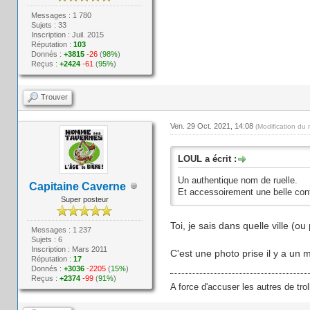
Messages : 1 780
Sujets : 33
Inscription : Juil. 2015
Réputation :
103
Donnés :
+3815
-26
(
98%
)
Reçus :
+2424
-61
(
95%
)
Trouver
Ven. 29 Oct. 2021, 14:08
(Modification du
LOUL a écrit :
Un authentique nom de ruelle.
Capitaine Caverne
Et accessoirement une belle cont
Super posteur
Toi, je sais dans quelle ville (ou p
Messages : 1 237
Sujets : 6
Inscription : Mars 2011
C'est une photo prise il y a un
Réputation :
17
Donnés :
+3036
-2205
(
15%
)
Reçus :
+2374
-99
(
91%
)
A force d'accuser les autres de trol