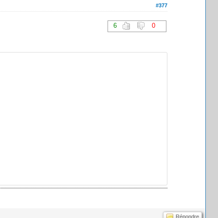
#377
6
0
Répondre