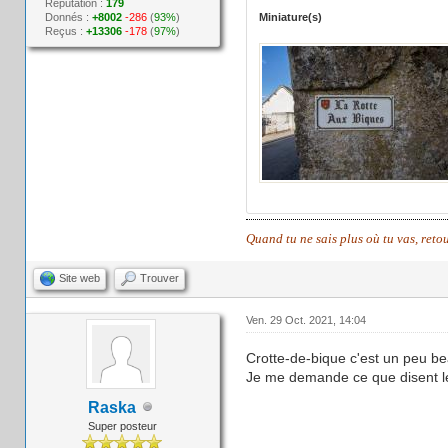
Réputation :
179
Donnés :
+8002
-286
(
93%
)
Miniature(s)
Reçus :
+13306
-178
(
97%
)
Quand tu ne sais plus où tu vas, reto
Site web
Trouver
Ven. 29 Oct. 2021, 14:04
Crotte-de-bique c'est un peu be
Je me demande ce que disent le
Raska
Super posteur