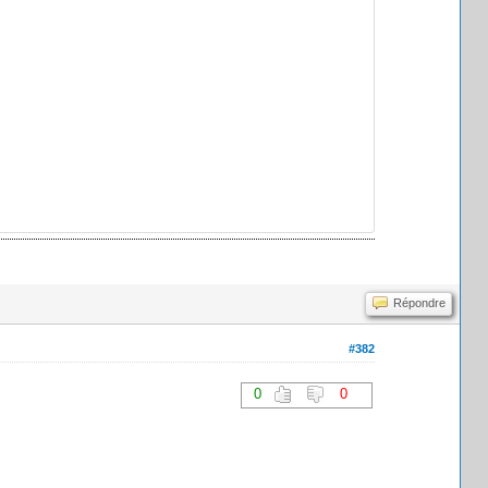
Répondre
#382
0
0