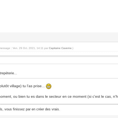
 message : Ven. 29 Oct. 2021, 14:11 par
Capitaine Caverne
.)
repèterie...
lutôt village) tu l'as prise...
 moment, ou bien tu es dans le secteur en ce moment (si c'est le cas, 
ls, vous finissez par en créer des vrais.