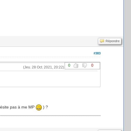
Répondre
#383
0
0
(Jeu. 28 Oct. 2021, 20:22)
n'hésite pas à me MP
) ?