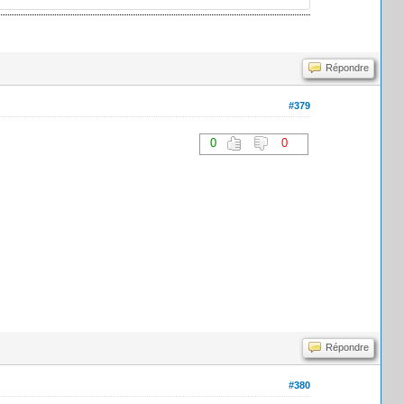
Répondre
#379
0
0
Répondre
#380