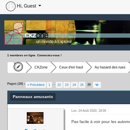
Hi, Guest
1 membres en ligne. Connectez-vous !
CKZone
Ceux d'en haut
Au hasard des rues
Moyenne : 3 (1 vote(s))
1
2
3
4
5
Pages (26) :
…
26
« Précédent
1
22
23
24
25
Panneaux amusants
Lun. 24 Août 2020, 18:05
Pas facile à voir pour les automo