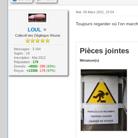
Mar. 09 Mars 2021, 23:04
Toujours regarder où l'on marche,
LOUL
Collectif des Déglingos Réunis
Pièces jointes
Messages : 3 164
Sujets : 19
Inscription : Mai 2012
Miniature(s)
Réputation :
179
Donnés :
+8002
-286
(
93%
)
Reçus :
+13306
-178
(
97%
)