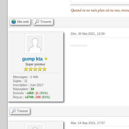
Quand tu ne sais plus où tu vas, reto
Site web
Trouver
Dim. 30 Mai 2021, 13:39
..............
gump kta
Super posteur
Messages : 2 406
Sujets : 11
Inscription : Juin 2017
Réputation :
34
Donnés :
+263
-11
(
91%
)
Reçus :
+2744
-288
(
81%
)
Trouver
Mar. 14 Sep 2021, 17:57