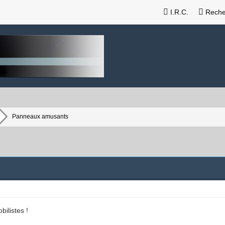
I.R.C.
Reche
Panneaux amusants
bilistes !