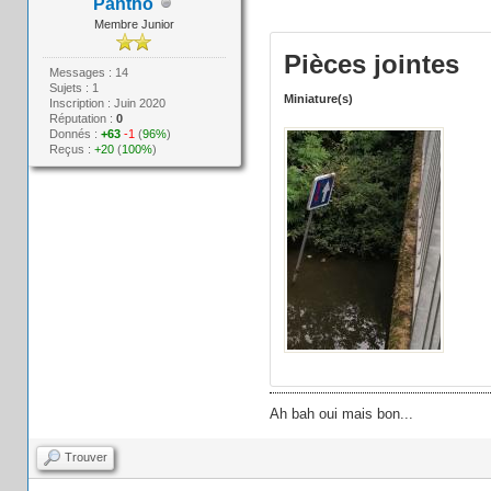
Pantho
Membre Junior
Pièces jointes
Messages : 14
Sujets : 1
Miniature(s)
Inscription : Juin 2020
Réputation :
0
Donnés :
+63
-1
(
96%
)
Reçus :
+20
(
100%
)
Ah bah oui mais bon...
Trouver