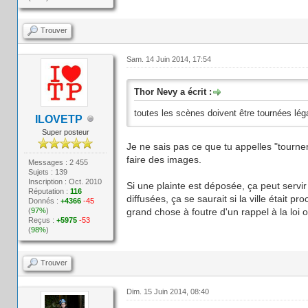
Trouver
Sam. 14 Juin 2014, 17:54
Thor Nevy a écrit :
toutes les scènes doivent être tournées lé
ILOVETP
Super posteur
Je ne sais pas ce que tu appelles "tourner 
faire des images.
Messages : 2 455
Sujets : 139
Inscription : Oct. 2010
Si une plainte est déposée, ça peut serv
Réputation :
116
diffusées, ça se saurait si la ville était
Donnés :
+4366
-45
(
97%
)
grand chose à foutre d'un rappel à la lo
Reçus :
+5975
-53
(
98%
)
Trouver
Dim. 15 Juin 2014, 08:40