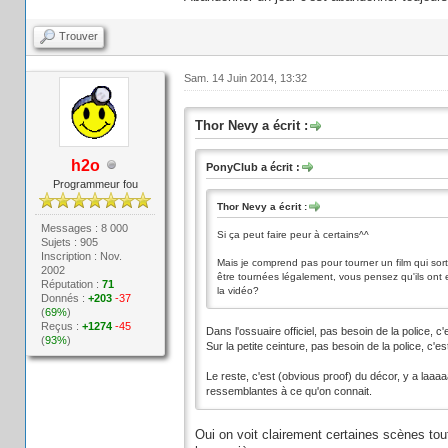
Trouver
Sam. 14 Juin 2014, 13:32
Thor Nevy a écrit :
h2o
PonyClub a écrit :
Programmeur fou
Thor Nevy a écrit :
Messages : 8 000
Si ça peut faire peur à certains^^
Sujets : 905
Inscription : Nov.
Mais je comprend pas pour tourner un film qui sort
2002
être tournées légalement, vous pensez qu'ils ont 
Réputation :
71
la vidéo?
Donnés :
+203
-37
(
69%
)
Reçus :
+1274
-45
Dans l'ossuaire officiel, pas besoin de la police, c'
(
93%
)
Sur la petite ceinture, pas besoin de la police, c'
Le reste, c'est (obvious proof) du décor, y a la
ressemblantes à ce qu'on connait.
Oui on voit clairement certaines scènes tout