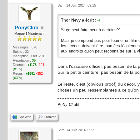
Sam. 14 Juin 2014, 09:15
Thor Nevy a écrit :
PonyClub
Si ça peut faire peur à certains^^
Manger! Maintenant!
Mais je comprend pas pour tourner un film qu
les scènes doivent être tournées légalement
Messages : 870
aux endroits qu'on peut reconnaître sur la v
Sujets : 32
Inscription : Oct. 2011
Réputation :
35
Donnés :
+1178
-121
Dans l'ossuaire officiel, pas besoin de la p
(
81%
)
Sur la petite ceinture, pas besoin de la p
Reçus :
+1591
-352
(
63%
)
Le reste, c'est (obvious proof) du décor
choses un peu ressemblantes à ce qu'on 
P
o
N
y
C
L
u
B
Site web
Trouver
Sam. 14 Juin 2014, 09:21