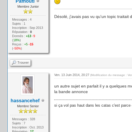
Pafnouti
Membre Junior
Désolé, j'avais pas vu qu'un topic traitait d
Messages : 4
Sujets : 1
Inscription : Sep 2013
Réputation :
0
Donnés :
+13
-9
(
18%
)
Reçus :
+5
-15
(
-50%
)
Trouver
Ven. 13 Juin 2014, 20:27
(Modification du message : Ve
un autre sujet en parlait il y a quelques 
la bande annonce
hassancehef
si ça vol pas haut dans les catas c'est parce 
Membre Senior
Messages : 328
Sujets : 7
Inscription : Oct. 2013
Réputation :
17