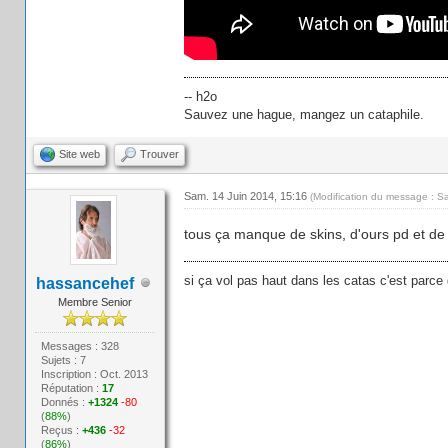
-- h2o
Sauvez une hague, mangez un cataphile.
Site web
Trouver
Sam. 14 Juin 2014, 15:16
(Modification du message : S
tous ça manque de skins, d'ours pd et de 
si ça vol pas haut dans les catas c'est parce 
hassancehef
Membre Senior
Messages : 328
Sujets : 7
Inscription : Oct. 2013
Réputation :
17
Donnés :
+1324
-80
(
88%
)
Reçus :
+436
-32
(
86%
)