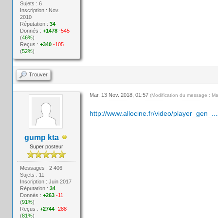
Sujets : 6
Inscription : Nov.
2010
Réputation :
34
Donnés :
+1478
-545
(
46%
)
Reçus :
+340
-105
(
52%
)
Trouver
Mar. 13 Nov. 2018, 01:57
(Modification du message : Ma
http://www.allocine.fr/video/player_gen_.
gump kta
Super posteur
Messages : 2 406
Sujets : 11
Inscription : Juin 2017
Réputation :
34
Donnés :
+263
-11
(
91%
)
Reçus :
+2744
-288
(
81%
)