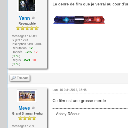
Le genre de film que je verrai au cour d'un
Yann
Reseauphile
Messages : 4 589
Sujets : 273
Inscription : Avr. 2004
Réputation :
12
Donnés :
+235
-12
(
90%
)
Reçus :
+521
-10
(
96%
)
Trouver
Lun. 16 Juin 2014, 15:48
Ce film est une grosse merde
Meve
Grand Shaman Herbu
...Abbey-Rôdeur...
Messages : 269