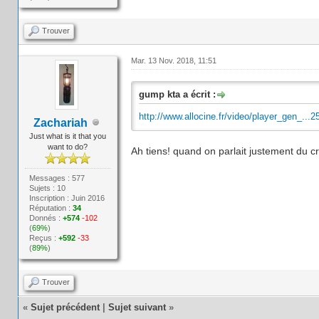
Trouver
Mar. 13 Nov. 2018, 11:51
gump kta a écrit :
http://www.allocine.fr/video/player_gen_...2
Zachariah
Just what is it that you
want to do?
Ah tiens! quand on parlait justement du c
Messages : 577
Sujets : 10
Inscription : Juin 2016
Réputation :
34
Donnés :
+574
-102
(
69%
)
Reçus :
+592
-33
(
89%
)
Trouver
«
Sujet précédent
|
Sujet suivant
»