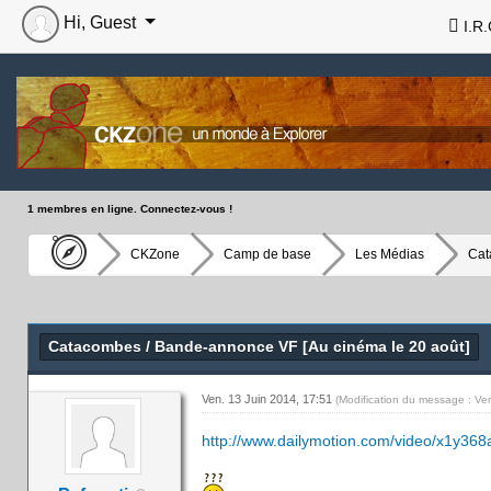
Hi, Guest
I.R.
1 membres en ligne. Connectez-vous !
CKZone
Camp de base
Les Médias
Cat
Catacombes / Bande-annonce VF [Au cinéma le 20 août]
Ven. 13 Juin 2014, 17:51
(Modification du message : Ve
http://www.dailymotion.com/video/x1y368