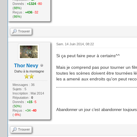
Donnés :
+1324
-80
(
88%
)
Reçus :
+436
-32
(
86%
)
Trouver
Sam. 14 Juin 2014, 08:22
Si ça peut faire peur à certains^^
Thor Nevy
Mais je comprend pas pour tourner un film 
Dahu à la montagne
toutes les scènes doivent être tournées lé
les a amené aux endroits qu'on peut recon
Messages : 36
Sujets : 5
Inscription : Mai 2014
Réputation :
0
Donnés :
+15
-5
(
50%
)
Abandonner un jour c'est abandonner toujours
Reçus :
+34
-40
(
-8%
)
Trouver