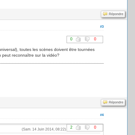
Répondre
#3
0
0
niversal), toutes les scènes doivent être tournées
n peut reconnaître sur la vidéo?
Répondre
#4
2
0
(Sam. 14 Juin 2014, 08:22)