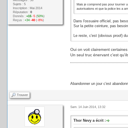
Sujets : 5
Mais je comprend pas pour tourner un 
Inscription : Mai 2014
autorisations et que la police les a 
Réputation :
0
Donnés :
+15
-5
(
50%
)
Reçus :
+34
-40
(
-8%
)
Dans l'ossuaire officiel, pas beso
Sur la petite ceinture, pas besoi
Le reste, c'est (obvious proof) 
Oui on voit clairement certaines 
Un seul truc énervant c'est qu'il
Abandonner un jour c'est abandonn
Trouver
Sam. 14 Juin 2014, 13:32
Thor Nevy a écrit :