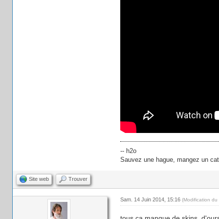
-- h2o
Sauvez une hague, mangez un cata
Site web
Trouver
Sam. 14 Juin 2014, 15:16
(Modification d
tous ça manque de skins, d'ours