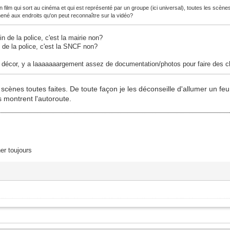
film qui sort au cinéma et qui est représenté par un groupe (ici universal), toutes les scène
amené aux endroits qu'on peut reconnaître sur la vidéo?
in de la police, c'est la mairie non?
n de la police, c'est la SNCF non?
du décor, y a laaaaaaargement assez de documentation/photos pour faire des 
scènes toutes faites. De toute façon je les déconseille d'allumer un feu 
s montrent l'autoroute.
er toujours