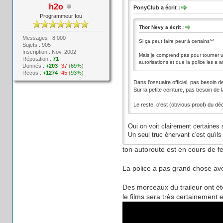
h2o
PonyClub a écrit :
Programmeur fou
Thor Nevy a écrit :
Messages : 8 000
Si ça peut faire peur à certains^^
Sujets : 905
Inscription : Nov. 2002
Mais je comprend pas pour tourner un
Réputation :
71
autorisations et que la police les a
Donnés :
+203
-37
(
69%
)
Reçus :
+1274
-45
(
93%
)
Dans l'ossuaire officiel, pas besoin de
Sur la petite ceinture, pas besoin de 
Le reste, c'est (obvious proof) du d
Oui on voit clairement certaines 
Un seul truc énervant c'est qu'ils
ton autoroute est en cours de 
La police a pas grand chose avoi
Des morceaux du traileur ont ét
le films sera très certainement