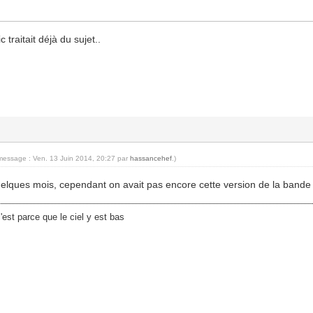
 traitait déjà du sujet..
 message : Ven. 13 Juin 2014, 20:27 par
hassancehef
.)
a quelques mois, cependant on avait pas encore cette version de la band
'est parce que le ciel y est bas