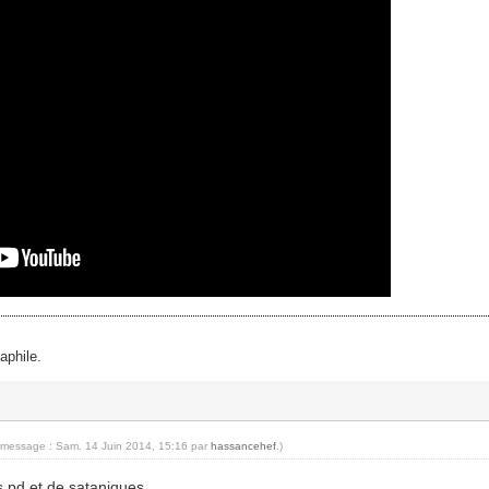
phile.
u message : Sam. 14 Juin 2014, 15:16 par
hassancehef
.)
 pd et de sataniques...