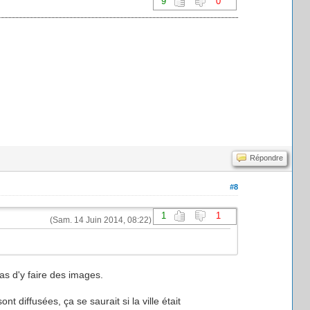
9
0
Répondre
#8
1
1
(Sam. 14 Juin 2014, 08:22)
pas d'y faire des images.
 diffusées, ça se saurait si la ville était