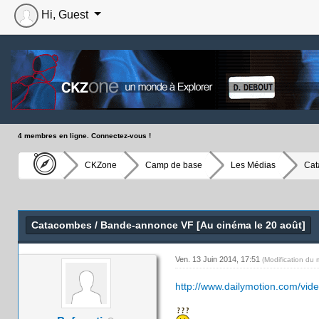
Hi, Guest
4 membres en ligne. Connectez-vous !
CKZone
Camp de base
Les Médias
Cat
Moyenne : 5 (1 vote(s))
1
2
3
4
5
Catacombes / Bande-annonce VF [Au cinéma le 20 août]
Ven. 13 Juin 2014, 17:51
(Modification du
http://www.dailymotion.com/vid