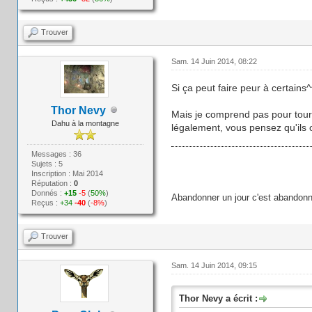
Trouver
Sam. 14 Juin 2014, 08:22
Si ça peut faire peur à certains^
Thor Nevy
Mais je comprend pas pour tourne
Dahu à la montagne
légalement, vous pensez qu'ils o
Messages : 36
Sujets : 5
Inscription : Mai 2014
Réputation :
0
Donnés :
+15
-5
(
50%
)
Abandonner un jour c'est abandonn
Reçus :
+34
-40
(
-8%
)
Trouver
Sam. 14 Juin 2014, 09:15
Thor Nevy a écrit :