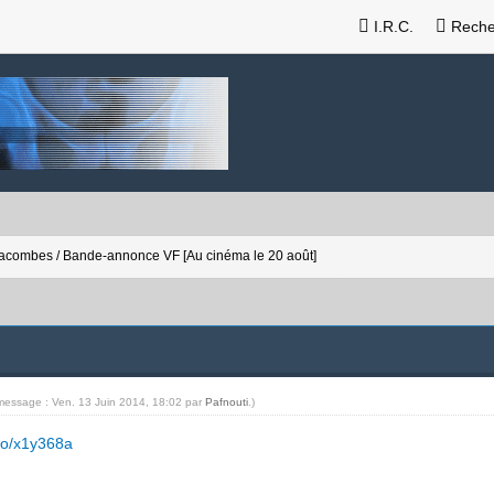
I.R.C.
Reche
acombes / Bande-annonce VF [Au cinéma le 20 août]
 message : Ven. 13 Juin 2014, 18:02 par
Pafnouti
.)
eo/x1y368a