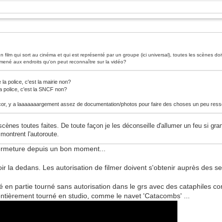
 film qui sort au cinéma et qui est représenté par un groupe (ici universal), toutes les scènes d
 amené aux endroits qu'on peut reconnaître sur la vidéo?
 la police, c'est la mairie non?
la police, c'est la SNCF non?
écor, y a laaaaaaargement assez de documentation/photos pour faire des choses un peu ress
scènes toutes faites. De toute façon je les déconseille d'allumer un feu si gran
 montrent l'autoroute.
fermeture depuis un bon moment...
r la dedans. Les autorisation de filmer doivent s'obtenir auprès des se
é en partie tourné sans autorisation dans le grs avec des cataphiles c
 entièrement tourné en studio, comme le navet 'Catacombs' ...