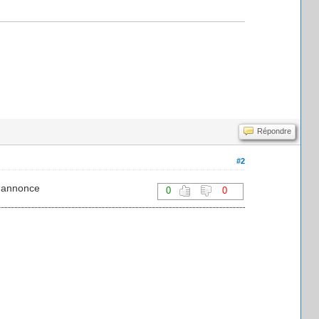
Répondre
#2
e annonce
0
0