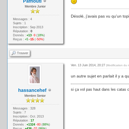
Pafnouti
Membre Junior
Désolé, j'avais pas vu qu'un topic
Messages : 4
Sujets : 1
Inscription : Sep 2013
Réputation :
0
Donnés :
+13
-9
(
18%
)
Reçus :
+5
-15
(
-50%
)
Trouver
Ven. 13 Juin 2014, 20:27
(Modification du
un autre sujet en parlait il y 
si ça vol pas haut dans les catas c
hassancehef
Membre Senior
Messages : 328
Sujets : 7
Inscription : Oct. 2013
Réputation :
17
Donnés :
+1324
-80
(
88%
)
Reçus :
+436
-32
(
86%
)