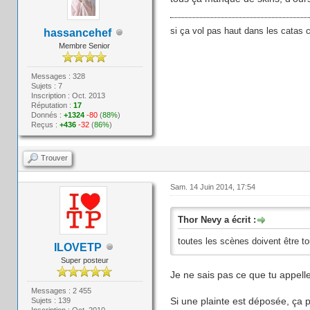
si ça vol pas haut dans les catas c
hassancehef
Membre Senior
Messages : 328
Sujets : 7
Inscription : Oct. 2013
Réputation :
17
Donnés :
+1324
-80
(
88%
)
Reçus :
+436
-32
(
86%
)
Trouver
Sam. 14 Juin 2014, 17:54
Thor Nevy a écrit :
toutes les scènes doivent être t
ILOVETP
Super posteur
Je ne sais pas ce que tu appelles
Messages : 2 455
Si une plainte est déposée, ça p
Sujets : 139
Inscription : Oct. 2010