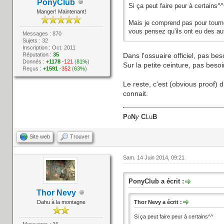
PonyClub
Si ça peut faire peur à certains^^
Manger! Maintenant!
Mais je comprend pas pour tourner
vous pensez qu'ils ont eu des aut
Messages : 870
Sujets : 32
Inscription : Oct. 2011
Réputation :
35
Dans l'ossuaire officiel, pas bes
Donnés :
+1178
-121
(
81%
)
Sur la petite ceinture, pas beso
Reçus :
+1591
-352
(
63%
)
Le reste, c'est (obvious proof
connait.
P
o
N
y
C
L
u
B
Site web
Trouver
Sam. 14 Juin 2014, 09:21
PonyClub a écrit :
Thor Nevy
Dahu à la montagne
Thor Nevy a écrit :
Si ça peut faire peur à certains^^
Messages : 36