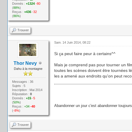
Donnés :
+1324
-80
(
88%
)
Reçus :
+436
-32
(
86%
)
Trouver
Sam. 14 Juin 2014, 08:22
Si ça peut faire peur à certains^^
Thor Nevy
Mais je comprend pas pour tourner un film 
Dahu à la montagne
toutes les scènes doivent être tournées lé
les a amené aux endroits qu'on peut recon
Messages : 36
Sujets : 5
Inscription : Mai 2014
Réputation :
0
Donnés :
+15
-5
(
50%
)
Abandonner un jour c'est abandonner toujours
Reçus :
+34
-40
(
-8%
)
Trouver