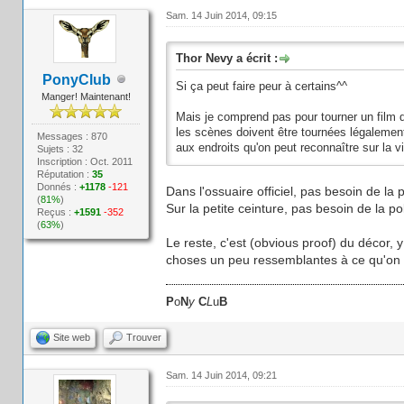
Sam. 14 Juin 2014, 09:15
Thor Nevy a écrit :
PonyClub
Si ça peut faire peur à certains^^
Manger! Maintenant!
Mais je comprend pas pour tourner un film qu
les scènes doivent être tournées légalement
Messages : 870
aux endroits qu'on peut reconnaître sur la v
Sujets : 32
Inscription : Oct. 2011
Réputation :
35
Donnés :
+1178
-121
Dans l'ossuaire officiel, pas besoin de la p
(
81%
)
Sur la petite ceinture, pas besoin de la p
Reçus :
+1591
-352
(
63%
)
Le reste, c'est (obvious proof) du décor
choses un peu ressemblantes à ce qu'on 
P
o
N
y
C
L
u
B
Site web
Trouver
Sam. 14 Juin 2014, 09:21