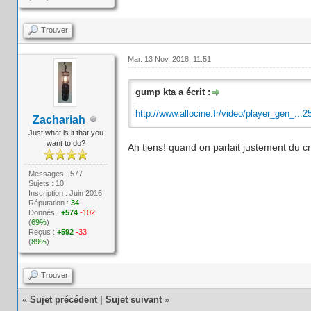
Trouver
Mar. 13 Nov. 2018, 11:51
gump kta a écrit :
http://www.allocine.fr/video/player_gen_...2
Zachariah
Just what is it that you
want to do?
Ah tiens! quand on parlait justement du c
Messages : 577
Sujets : 10
Inscription : Juin 2016
Réputation :
34
Donnés :
+574
-102
(
69%
)
Reçus :
+592
-33
(
89%
)
Trouver
«
Sujet précédent
|
Sujet suivant
»