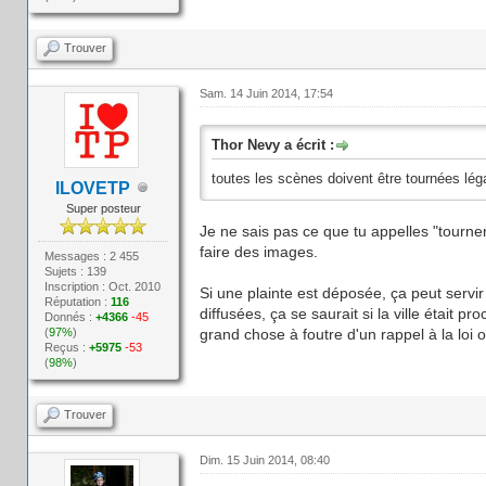
Trouver
Sam. 14 Juin 2014, 17:54
Thor Nevy a écrit :
toutes les scènes doivent être tournées lé
ILOVETP
Super posteur
Je ne sais pas ce que tu appelles "tourner 
faire des images.
Messages : 2 455
Sujets : 139
Inscription : Oct. 2010
Si une plainte est déposée, ça peut serv
Réputation :
116
diffusées, ça se saurait si la ville était
Donnés :
+4366
-45
(
97%
)
grand chose à foutre d'un rappel à la lo
Reçus :
+5975
-53
(
98%
)
Trouver
Dim. 15 Juin 2014, 08:40