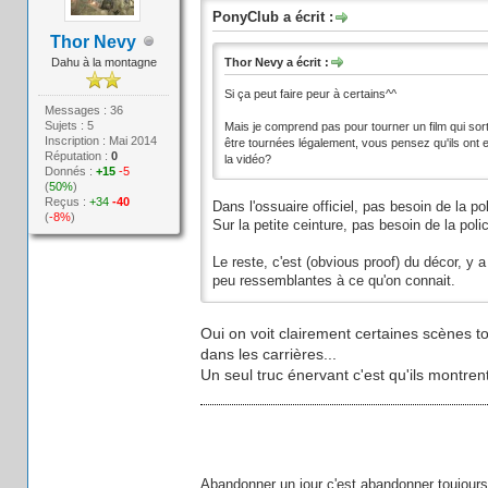
PonyClub a écrit :
Thor Nevy
Dahu à la montagne
Thor Nevy a écrit :
Si ça peut faire peur à certains^^
Messages : 36
Sujets : 5
Mais je comprend pas pour tourner un film qui sort
Inscription : Mai 2014
être tournées légalement, vous pensez qu'ils ont e
Réputation :
0
la vidéo?
Donnés :
+15
-5
(
50%
)
Reçus :
+34
-40
Dans l'ossuaire officiel, pas besoin de la po
(
-8%
)
Sur la petite ceinture, pas besoin de la pol
Le reste, c'est (obvious proof) du décor, 
peu ressemblantes à ce qu'on connait.
Oui on voit clairement certaines scènes to
dans les carrières...
Un seul truc énervant c'est qu'ils montrent
Abandonner un jour c'est abandonner toujours