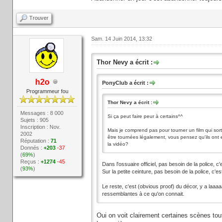
Trouver
Sam. 14 Juin 2014, 13:32
Thor Nevy a écrit :
h2o
PonyClub a écrit :
Programmeur fou
Thor Nevy a écrit :
Messages : 8 000
Si ça peut faire peur à certains^^
Sujets : 905
Inscription : Nov.
Mais je comprend pas pour tourner un film qui sort
2002
être tournées légalement, vous pensez qu'ils ont 
Réputation :
71
la vidéo?
Donnés :
+203
-37
(
69%
)
Reçus :
+1274
-45
Dans l'ossuaire officiel, pas besoin de la police, c'
(
93%
)
Sur la petite ceinture, pas besoin de la police, c'
Le reste, c'est (obvious proof) du décor, y a la
ressemblantes à ce qu'on connait.
Oui on voit clairement certaines scènes tout