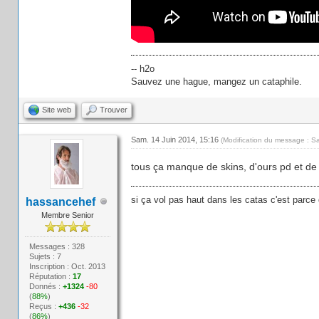
-- h2o
Sauvez une hague, mangez un cataphile.
Site web
Trouver
Sam. 14 Juin 2014, 15:16
(Modification du message : S
tous ça manque de skins, d'ours pd et de 
si ça vol pas haut dans les catas c'est parce 
hassancehef
Membre Senior
Messages : 328
Sujets : 7
Inscription : Oct. 2013
Réputation :
17
Donnés :
+1324
-80
(
88%
)
Reçus :
+436
-32
(
86%
)