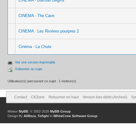
CINEMA - Batman Begins
CINEMA - The Cave
CINEMA : Les Rivières pourpres 2
Cinéma - La Chute
Voir une version imprimable
S’abonner au sujet
Utilisateur(s) parcourant ce sujet : 1 visiteur(s)
Contact
CKZone
Retourner en haut
Version bas-débit (Archivé)
Sy
Moteur
MyBB
, © 2002-2026
MyBB Group
.
Design By
AliReza_Tofighi
In
WhiteCrow Software Group
.