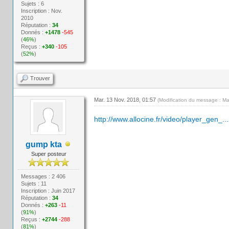
Sujets : 6
Inscription : Nov.
2010
Réputation :
34
Donnés :
+1478
-545
(
46%
)
Reçus :
+340
-105
(
52%
)
Trouver
Mar. 13 Nov. 2018, 01:57
(Modification du message : Ma
http://www.allocine.fr/video/player_gen_.
gump kta
Super posteur
Messages : 2 406
Sujets : 11
Inscription : Juin 2017
Réputation :
34
Donnés :
+263
-11
(
91%
)
Reçus :
+2744
-288
(
81%
)