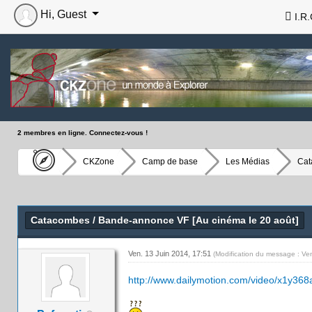
Hi, Guest
I.R.
2 membres en ligne. Connectez-vous !
CKZone
Camp de base
Les Médias
Cat
Catacombes / Bande-annonce VF [Au cinéma le 20 août]
Ven. 13 Juin 2014, 17:51
(Modification du message : Ve
http://www.dailymotion.com/video/x1y368