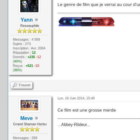
Le genre de film que je verrai au cour d'un
Yann
Reseauphile
Messages : 4 589
Sujets : 273
Inscription : Avr. 2004
Réputation :
12
Donnés :
+235
-12
(
90%
)
Reçus :
+521
-10
(
96%
)
Trouver
Lun. 16 Juin 2014, 15:48
Ce film est une grosse merde
Meve
Grand Shaman Herbu
...Abbey-Rôdeur...
Messages : 269