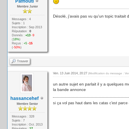
Pafnouti
Membre Junior
Désolé, j'avais pas vu qu'un topic traitait d
Messages : 4
Sujets : 1
Inscription : Sep 2013
Réputation :
0
Donnés :
+13
-9
(
18%
)
Reçus :
+5
-15
(
-50%
)
Trouver
Ven. 13 Juin 2014, 20:27
(Modification du message : Ve
un autre sujet en parlait il y a quelques 
la bande annonce
hassancehef
si ça vol pas haut dans les catas c'est parce 
Membre Senior
Messages : 328
Sujets : 7
Inscription : Oct. 2013
Réputation :
17