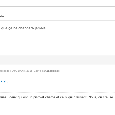
r..
re que ça ne changera jamais...
message : Dim. 19 Avr. 2015, 15:45 par
Zasalamel
.)
ies : ceux qui ont un pistolet chargé et ceux qui creusent. Nous, on creuse