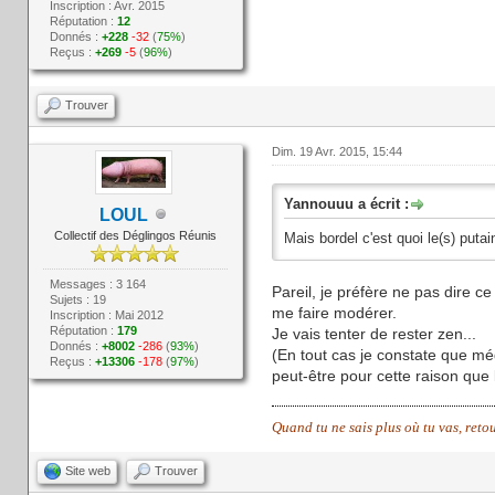
Inscription : Avr. 2015
Réputation :
12
Donnés :
+228
-32
(
75%
)
Reçus :
+269
-5
(
96%
)
Trouver
Dim. 19 Avr. 2015, 15:44
Yannouuu a écrit :
LOUL
Collectif des Déglingos Réunis
Mais bordel c'est quoi le(s) puta
Messages : 3 164
Pareil, je préfère ne pas dire ce
Sujets : 19
me faire modérer.
Inscription : Mai 2012
Réputation :
179
Je vais tenter de rester zen...
Donnés :
+8002
-286
(
93%
)
(En tout cas je constate que méd
Reçus :
+13306
-178
(
97%
)
peut-être pour cette raison que 
Quand tu ne sais plus où tu vas, reto
Site web
Trouver