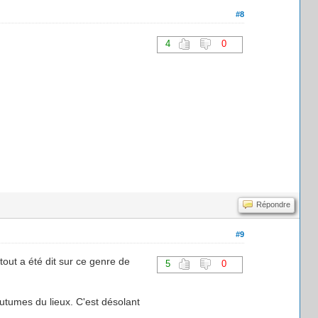
#8
4
0
Répondre
#9
 tout a été dit sur ce genre de
5
0
outumes du lieux. C'est désolant