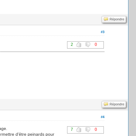
Répondre
#3
2
0
Répondre
#4
age.
7
0
ermettre d'être peinards pour