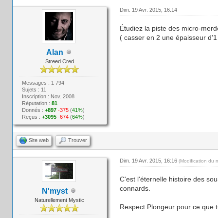
Dim. 19 Avr. 2015, 16:14
Étudiez la piste des micro-merde
( casser en 2 une épaisseur d'1 
Alan
Streed Cred
Messages : 1 794
Sujets : 11
Inscription : Nov. 2008
Réputation :
81
Donnés :
+897
-375
(
41%
)
Reçus :
+3095
-674
(
64%
)
Site web
Trouver
Dim. 19 Avr. 2015, 16:16
(Modification du 
C'est l'éternelle histoire des so
connards.
N'myst
Naturellement Mystic
Respect Plongeur pour ce que tu 