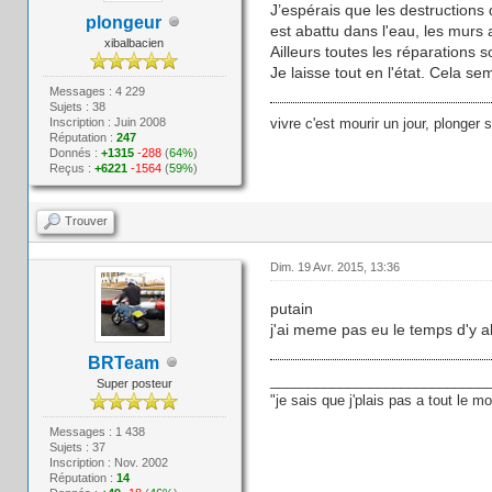
J’espérais que les destructions 
plongeur
est abattu dans l'eau, les murs
xibalbacien
Ailleurs toutes les réparations 
Je laisse tout en l'état. Cela se
Messages : 4 229
Sujets : 38
Inscription : Juin 2008
vivre c'est mourir un jour, plonger 
Réputation :
247
Donnés :
+1315
-288
(
64%
)
Reçus :
+6221
-1564
(
59%
)
Trouver
Dim. 19 Avr. 2015, 13:36
putain
j'ai meme pas eu le temps d'y all
BRTeam
____________________________
Super posteur
"je sais que j'plais pas a tout le 
Messages : 1 438
Sujets : 37
Inscription : Nov. 2002
Réputation :
14