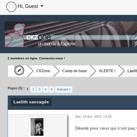
Hi, Guest
2 membres en ligne. Connectez-vous !
CKZone
Camp de base
ALERTE !
Laeli
Moyenne : 0 (0 vote(s))
1
2
3
4
5
Pages (5) :
1
2
3
4
5
Suivant »
Laelith saccagée
Dim. 19 Avr. 2015, 13:29
Désolé pour ceux qui n'ont pas vu 