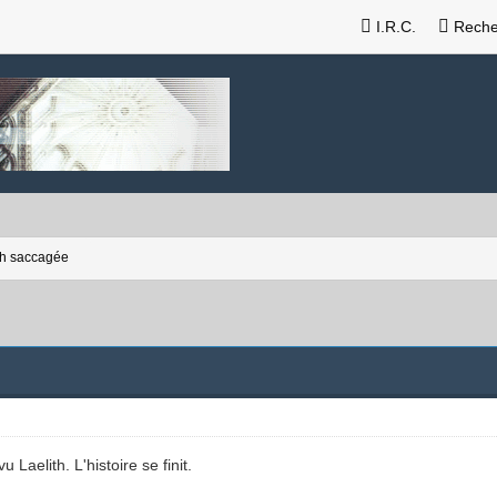
I.R.C.
Reche
th saccagée
Laelith. L'histoire se finit.