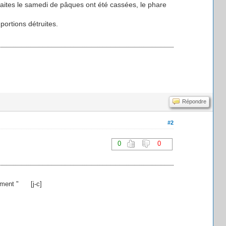
 faites le samedi de pâques ont été cassées, le phare
portions détruites.
Répondre
#2
0
0
raiment " [j-c]