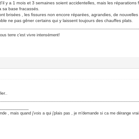
d'il y a 1 mois et 3 semaines soient accidentelles, mais les réparations
 a sa base fracassés.
sont brisées , les fissures non encore réparées, agrandies, de nouvelles 
mble ne pas gêner certains qui y laissent toujours des chauffes plats.
sous terre c'est vivre intensément!
er..
______________
monde , mais quand j'vois a qui j'plais pas , je m'demande si ca me dérange v