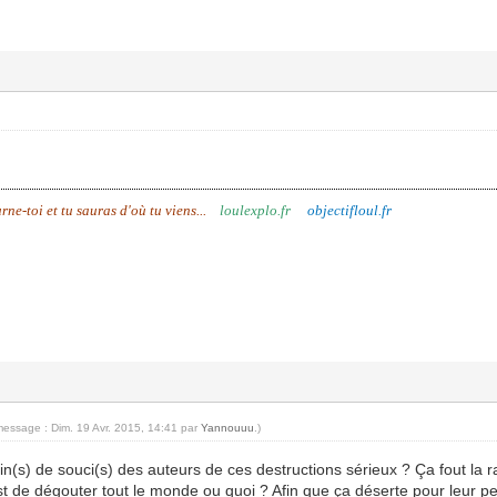
urne-toi et tu sauras d'où tu viens...
loulexplo.fr
objectifloul.fr
message : Dim. 19 Avr. 2015, 14:41 par
Yannouuu
.)
ain(s) de souci(s) des auteurs de ces destructions sérieux ? Ça fout la r
'est de dégouter tout le monde ou quoi ? Afin que ça déserte pour leur p