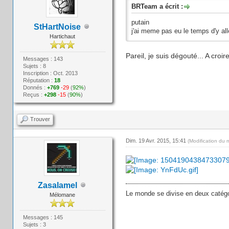
BRTeam a écrit :
putain
StHartNoise
j'ai meme pas eu le temps d'y alle
Hartichaut
Pareil, je suis dégouté... A croi
Messages : 143
Sujets : 8
Inscription : Oct. 2013
Réputation :
18
Donnés :
+769
-29
(
92%
)
Reçus :
+298
-15
(
90%
)
Trouver
Dim. 19 Avr. 2015, 15:41
(Modification du 
Zasalamel
Le monde se divise en deux catégor
Mélomane
Messages : 145
Sujets : 3