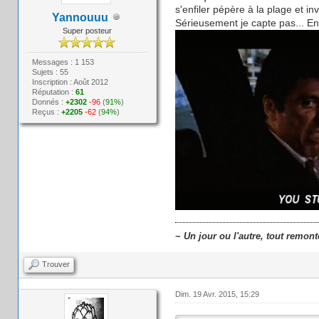
s'enfiler pépère à la plage et in
Yannouuu
Sérieusement je capte pas... En 
Super posteur
Messages : 1 153
Sujets : 55
Inscription : Août 2012
Réputation :
61
Donnés :
+2302
-96
(
91%
)
Reçus :
+2205
-62
(
94%
)
~
Un jour ou l'autre, tout remont
Trouver
Dim. 19 Avr. 2015, 15:29