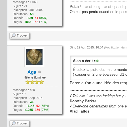
Messages : 1 063
Sujets : 21
Putain!!! c'est long , c'est quand q
Inscription : Juil. 2004
On est pas perdu quand on le pens
Réputation :
58
Donnés :
+539
-41
(
85%
)
Reçus :
+858
-145
(
71%
)
Trouver
Dim. 19 Avr. 2015, 16:54
(Modification du 
Alan a écrit :
Étudiez la piste des micro-merde
Aga
( casser en 2 une épaisseur d'1 c
Hélène illuminée
Parce qu'on a une idée des respo
Messages : 450
Sujets : 9
•"
Tell him I was too fucking busy -
Inscription : Sep 2014
Dorothy Parker
Réputation :
36
Donnés :
+1148
-92
(
85%
)
•"
Everyone generalizes from one ex
Reçus :
+1035
-136
(
76%
)
Vlad Taltos
Trouver