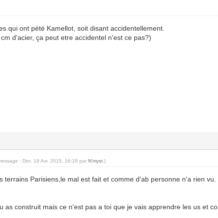
s qui ont pété Kamellot, soit disant accidentellement.
cm d'acier, ça peut etre accidentel n'est ce pas?)
message : Dim. 19 Avr. 2015, 16:19 par
N'myst
.)
us terrains Parisiens,le mal est fait et comme d'ab personne n'a rien vu.
as construit mais ce n'est pas a toi que je vais apprendre les us et c