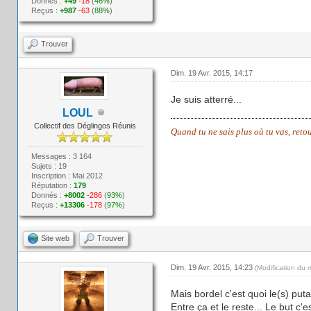
Donnés :
+49
-18
(
46%
)
Reçus :
+987
-63
(
88%
)
Trouver
Dim. 19 Avr. 2015, 14:17
Je suis atterré...
LOUL
Collectif des Déglingos Réunis
Quand tu ne sais plus où tu vas, reto
Messages : 3 164
Sujets : 19
Inscription : Mai 2012
Réputation :
179
Donnés :
+8002
-286
(
93%
)
Reçus :
+13306
-178
(
97%
)
Site web
Trouver
Dim. 19 Avr. 2015, 14:23
(Modification du 
Mais bordel c'est quoi le(s) put
Entre ça et le reste... Le but c