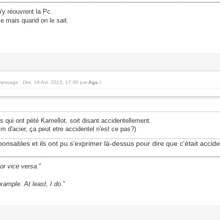
u'y réouvrent la Pc.
e mais quand on le sait.
message : Dim. 19 Avr. 2015, 17:00 par
Aga
.)
s qui ont pété Kamellot, soit disant accidentellement.
m d'acier, ça peut etre accidentel n'est ce pas?)
nsables et ils ont pu s'exprimer là-dessus pour dire que c'était accide
 or vice versa
."
ample. At least, I do
."