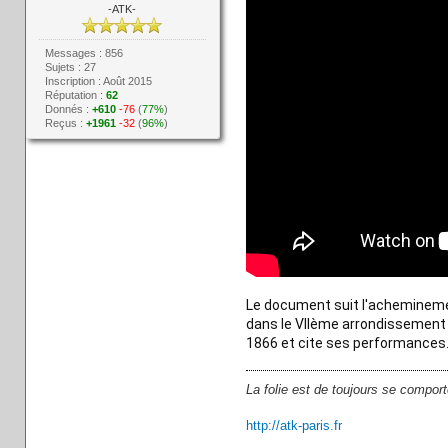
-ATK-
Messages : 856
Sujets : 27
Inscription : Août 2015
Réputation :
62
Donnés :
+610
-76
(
77%
)
Reçus :
+1961
-32
(
96%
)
Le document suit l'acheminemen
dans le VIIème arrondissement 
1866 et cite ses performances. 
La folie est de toujours se comport
http://atk-paris.fr