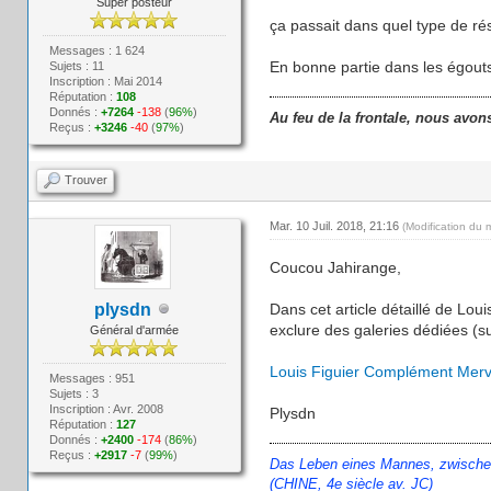
Super posteur
ça passait dans quel type de ré
Messages : 1 624
En bonne partie dans les égouts
Sujets : 11
Inscription : Mai 2014
Réputation :
108
Donnés :
+7264
-138
(
96%
)
Au feu de la frontale, nous avon
Reçus :
+3246
-40
(
97%
)
Trouver
Mar. 10 Juil. 2018, 21:16
(Modification du 
Coucou Jahirange,
plysdn
Dans cet article détaillé de Loui
exclure des galeries dédiées (s
Général d'armée
Louis Figuier Complément Merve
Messages : 951
Sujets : 3
Inscription : Avr. 2008
Plysdn
Réputation :
127
Donnés :
+2400
-174
(
86%
)
Reçus :
+2917
-7
(
99%
)
Das Leben eines Mannes, zwischen H
(CHINE, 4e siècle av. JC)