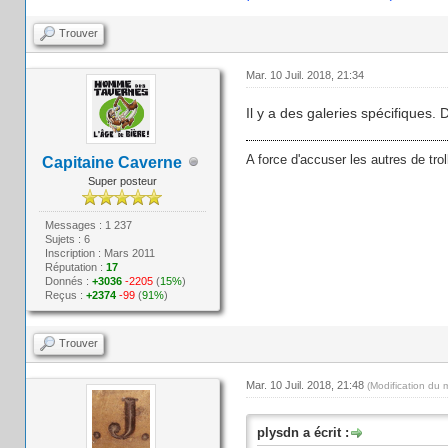
Trouver
Mar. 10 Juil. 2018, 21:34
Il y a des galeries spécifiques.
A force d'accuser les autres de trol
Capitaine Caverne
Super posteur
Messages : 1 237
Sujets : 6
Inscription : Mars 2011
Réputation :
17
Donnés :
+3036
-2205
(
15%
)
Reçus :
+2374
-99
(
91%
)
Trouver
Mar. 10 Juil. 2018, 21:48
(Modification du 
plysdn a écrit :