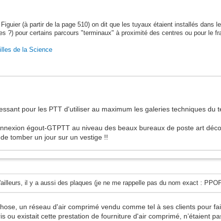
 Figuier (à partir de la page 510) on dit que les tuyaux étaient installés dans 
es ?) pour certains parcours "terminaux" à proximité des centres ou pour le f
lles de la Science
éressant pour les PTT d'utiliser au maximum les galeries techniques du
erconnexion égout-GTPTT au niveau des beaux bureaux de poste art déco
de tomber un jour sur un vestige !!
D'ailleurs, il y a aussi des plaques (je ne me rappelle pas du nom exact : PPO
chose, un réseau d'air comprimé vendu comme tel à ses clients pour fair
is ou existait cette prestation de fourniture d'air comprimé, n’étaient pa