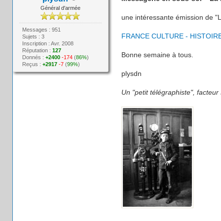
Général d'armée
une intéressante émission de "L
Messages : 951
FRANCE CULTURE - HISTOIR
Sujets : 3
Inscription : Avr. 2008
Réputation :
127
Bonne semaine à tous.
Donnés :
+2400
-174
(
86%
)
Reçus :
+2917
-7
(
99%
)
plysdn
Un "petit télégraphiste",
facteur 