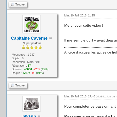
Trouver
Mar. 10 Juil. 2018, 11:25
Merci pour cette vidéo !
Capitaine Caverne
Il me semble qu'il y avait déjà u
Super posteur
A force d'accuser les autres de trol
Messages : 1 237
Sujets : 6
Inscription : Mars 2011
Réputation :
17
Donnés :
+3036
-2205
(
15%
)
Reçus :
+2374
-99
(
91%
)
Trouver
Mar. 10 Juil. 2018, 17:40
(Modification du 
Pour compléter ce passionnant s
plysdn
Messagerie en sous-sol – La m