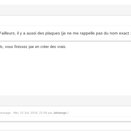
 D'ailleurs, il y a aussi des plaques (je ne me rappelle pas du nom exac
ls, vous finissez par en créer des vrais.
message : Mar. 10 Juil. 2018, 22:09 par
Jahirange
.)