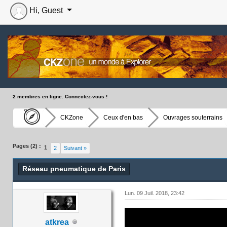
Hi, Guest
2 membres en ligne. Connectez-vous !
CKZone
Ceux d'en bas
Ouvrages souterrains
Moyenne : 0 (0 vote(s))
1
2
3
4
5
Pages (2) :
1
2
Suivant »
Réseau pneumatique de Paris
Lun. 09 Juil. 2018, 23:42
atkrea