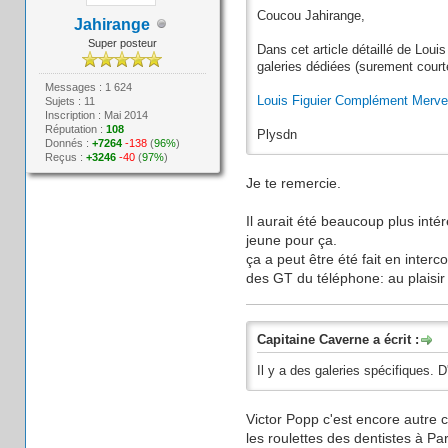
Coucou Jahirange,
Jahirange
Super posteur
Dans cet article détaillé de Louis
galeries dédiées (surement court
Messages : 1 624
Louis Figuier Complément Mervei
Sujets : 11
Inscription : Mai 2014
Réputation :
108
Plysdn
Donnés :
+7264
-138
(
96%
)
Reçus :
+3246
-40
(
97%
)
Je te remercie.
Il aurait été beaucoup plus int
jeune pour ça.
ça a peut être été fait en int
des GT du téléphone: au plaisir 
Capitaine Caverne a écrit :
Il y a des galeries spécifiques. 
Victor Popp c'est encore autre 
les roulettes des dentistes à Par