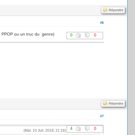
Répondre
#6
t : PPOP ou un truc du genre)
0
0
Répondre
#7
4
0
(Mar. 10 Juil. 2018, 21:16)