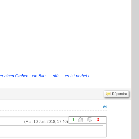
en Graben : ein Blitz ... pfft ... es ist vorbei !
Répondre
#4
1
0
(Mar. 10 Juil. 2018, 17:40)