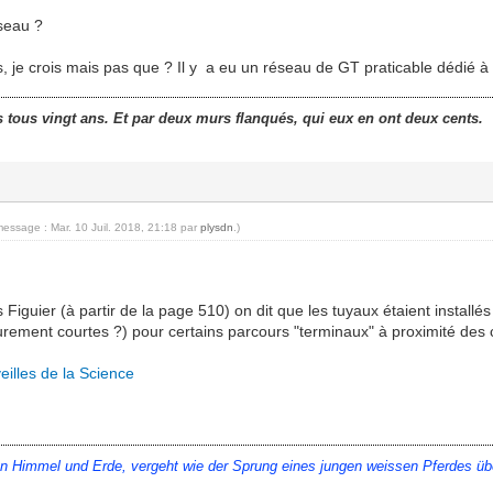
seau ?
, je crois mais pas que ? Il y a eu un réseau de GT praticable dédié à 
s tous vingt ans. Et par deux murs flanqués, qui eux en ont deux cents.
message : Mar. 10 Juil. 2018, 21:18 par
plysdn
.)
s Figuier (à partir de la page 510) on dit que les tuyaux étaient installé
urement courtes ?) pour certains parcours "terminaux" à proximité des 
illes de la Science
immel und Erde, vergeht wie der Sprung eines jungen weissen Pferdes über ein